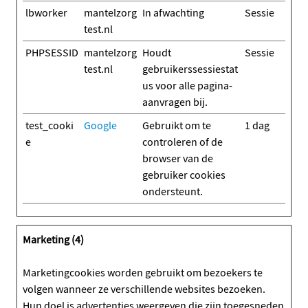
lbworker
mantelzorg
In afwachting
Sessie
test.nl
PHPSESSID
mantelzorg
Houdt
Sessie
test.nl
gebruikerssessiestat
us voor alle pagina-
aanvragen bij.
test_cooki
Google
Gebruikt om te
1 dag
e
controleren of de
browser van de
gebruiker cookies
ondersteunt.
Marketing (4)
Marketingcookies worden gebruikt om bezoekers te
volgen wanneer ze verschillende websites bezoeken.
Hun doel is advertenties weergeven die zijn toegesneden