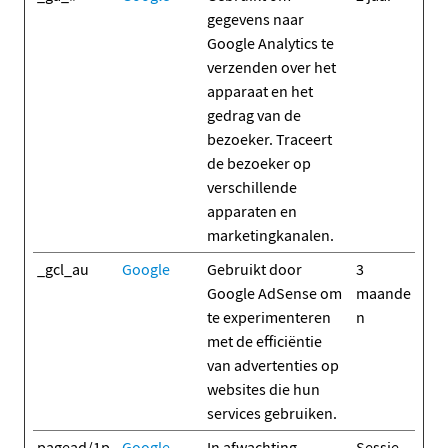
gegevens naar
Google Analytics te
verzenden over het
apparaat en het
gedrag van de
bezoeker. Traceert
de bezoeker op
verschillende
apparaten en
marketingkanalen.
_gcl_au
Google
Gebruikt door
3
Google AdSense om
maande
te experimenteren
n
met de efficiëntie
van advertenties op
websites die hun
services gebruiken.
pagead/1p
Google
In afwachting
Sessie