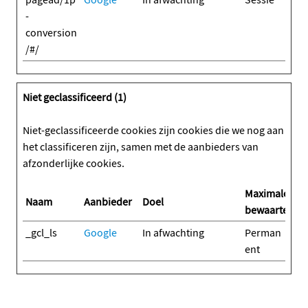
-
conversion
/#/
Niet geclassificeerd (1)
Niet-geclassificeerde cookies zijn cookies die we nog aan
het classificeren zijn, samen met de aanbieders van
afzonderlijke cookies.
Maximale
Naam
Aanbieder
Doel
bewaartermij
_gcl_ls
Google
In afwachting
Perman
ent