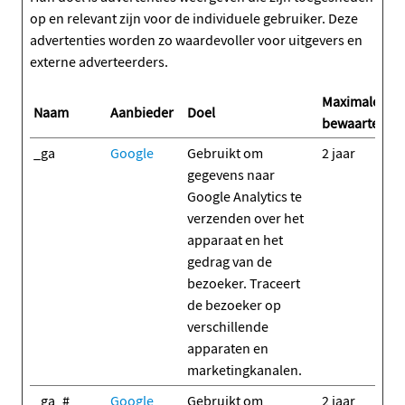
op en relevant zijn voor de individuele gebruiker. Deze
advertenties worden zo waardevoller voor uitgevers en
externe adverteerders.
Maximale
Naam
Aanbieder
Doel
bewaartermij
_ga
Google
Gebruikt om
2 jaar
gegevens naar
Google Analytics te
verzenden over het
apparaat en het
gedrag van de
bezoeker. Traceert
de bezoeker op
verschillende
apparaten en
marketingkanalen.
_ga_#
Google
Gebruikt om
2 jaar